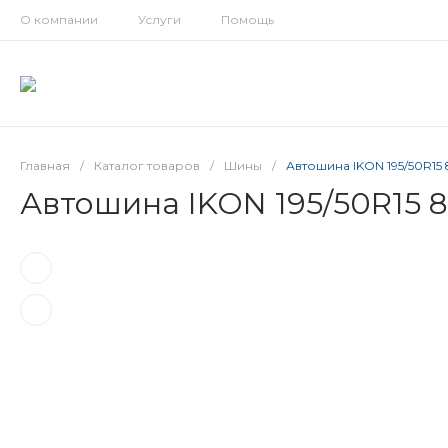
О компании
Услуги
Помощь
Главная
/
Каталог товаров
/
Шины
/
Автошина IKON 195/50R1
Автошина IKON 195/50R15