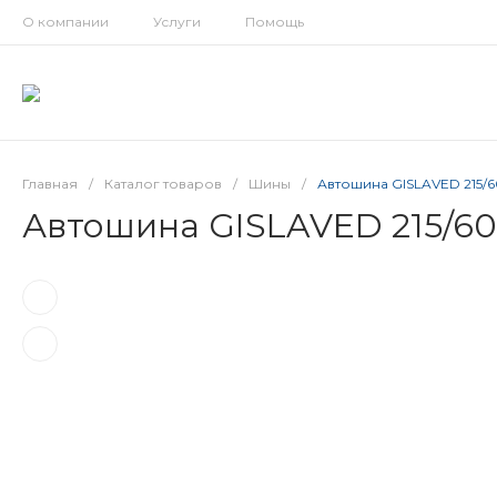
О компании
Услуги
Помощь
Главная
/
Каталог товаров
/
Шины
/
Автошина GISLAVED 215/
Автошина GISLAVED 215/6