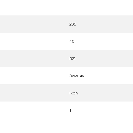
295
40
R21
Зимняя
Ikon
T