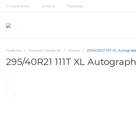
О компании
Услуги
Помощь
Главная
/
Каталог товаров
/
Шины
/
295/40R21 111T XL Autogra
295/40R21 111T XL Autograp