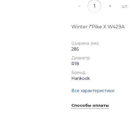
-
+
шт.
Winter i*Pike X W429A
Ширина (мм)
285
Диаметр
R18
Бренд
Hankook
Все характеристики
Способы оплаты