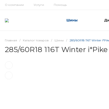
О компании
Услуги
Помощь
Шины
Д
Главная
/
Каталог товаров
/
Шины
/
285/60R18 116T Winter i*Pi
285/60R18 116T Winter i*Pik