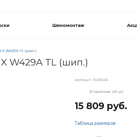
иски
Шиномонтаж
Акц
ke X W429A TL (шип.)
e X W429A TL (шип.)
Артикул:
1026045
В наличии: 40 шт
15 809 руб.
Таблица размеров