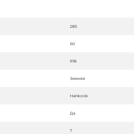
285
60
R18
Зимняя
Hankook
Да
T