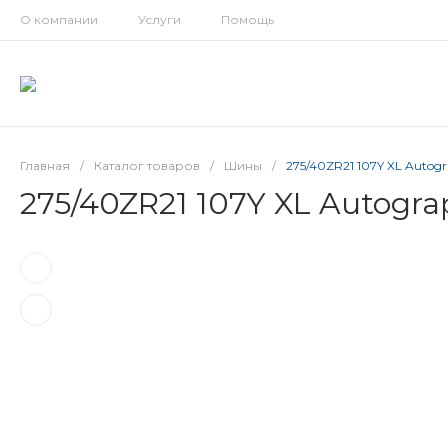
О компании
Услуги
Помощь
Главная
/
Каталог товаров
/
Шины
/
275/40ZR21 107Y XL Autogr
275/40ZR21 107Y XL Autogra