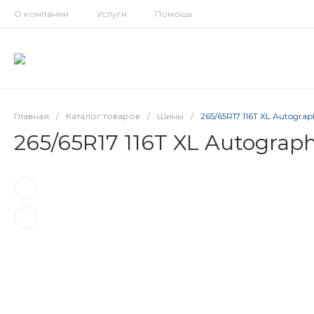
О компании
Услуги
Помощь
Главная
/
Каталог товаров
/
Шины
/
265/65R17 116T XL Autograph
265/65R17 116T XL Autograph