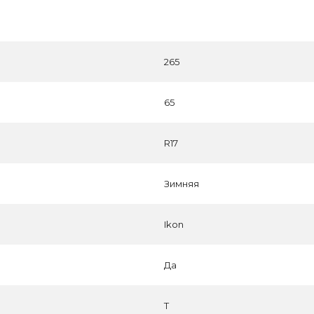
265
65
R17
Зимняя
Ikon
Да
T