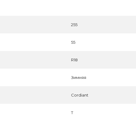
255
55
R18
Зимняя
Cordiant
T