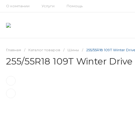
О компании
Услуги
Помощь
Главная
/
Каталог товаров
/
Шины
/
255/55R18 109T Winter Driv
255/55R18 109T Winter Drive