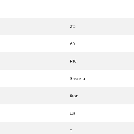
215
60
R16
Зимняя
Ikon
Да
T