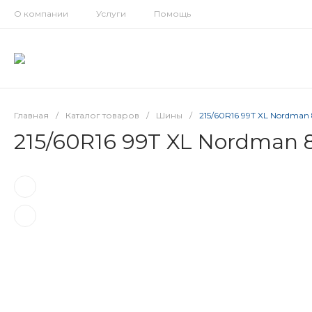
О компании
Услуги
Помощь
Главная
/
Каталог товаров
/
Шины
/
215/60R16 99T XL Nordman 8
215/60R16 99T XL Nordman 8 