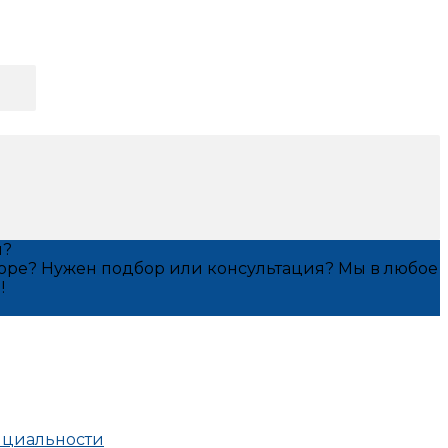
я?
оре? Нужен подбор или консультация? Мы в любое
!
нциальности