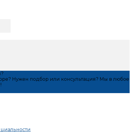
я?
оре? Нужен подбор или консультация? Мы в любое
!
нциальности