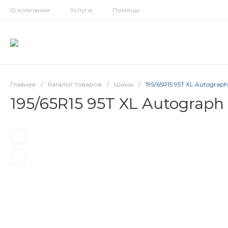
О компании
Услуги
Помощь
Главная
/
Каталог товаров
/
Шины
/
195/65R15 95T XL Autograph 
195/65R15 95T XL Autograph 