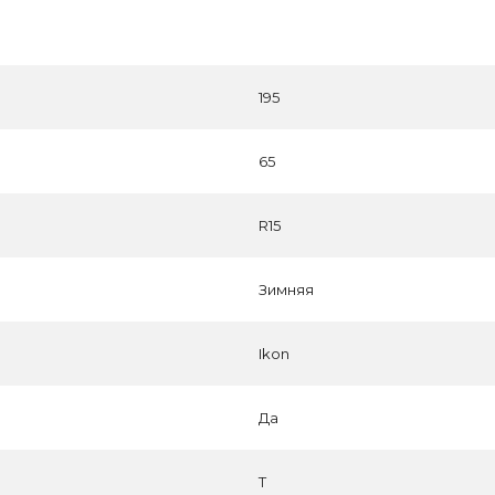
195
65
R15
Зимняя
Ikon
Да
T