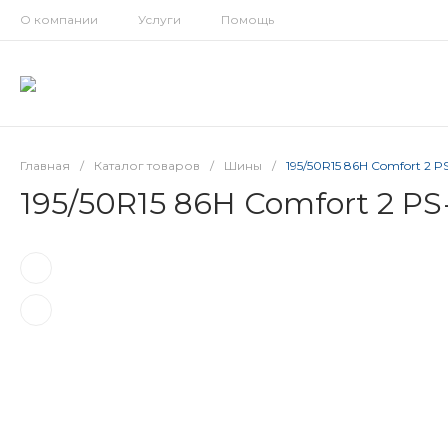
О компании
Услуги
Помощь
Главная
/
Каталог товаров
/
Шины
/
195/50R15 86H Comfort 2 PS
195/50R15 86H Comfort 2 PS